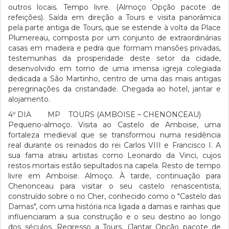
outros locais. Tempo livre. (Almoço Opção pacote de
refeições). Saída em direção a Tours e visita panorâmica
pela parte antiga de Tours, que se estende à volta da Place
Plumereau, composta por um conjunto de extraordinárias
casas em madeira e pedra que formam mansões privadas,
testemunhas da prosperidade deste setor da cidade,
desenvolvido em torno de uma imensa igreja colegiada
dedicada a São Martinho, centro de uma das mais antigas
peregrinações da cristandade. Chegada ao hotel, jantar e
alojamento.
4º DIA MP TOURS (AMBOISE – CHENONCEAU)
Pequeno-almoço. Visita ao Castelo de Amboise, uma
fortaleza medieval que se transformou numa residência
real durante os reinados do rei Carlos VIII e Francisco I. A
sua fama atraiu artistas como Leonardo da Vinci, cujos
restos mortais estão sepultados na capela. Resto de tempo
livre em Amboise. Almoço. À tarde, continuação para
Chenonceau para visitar o seu castelo renascentista,
construído sobre o rio Cher, conhecido como o "Castelo das
Damas", com uma história rica ligada a damas e rainhas que
influenciaram a sua construção e o seu destino ao longo
dos séculos. Regresso a Tours. (Jantar Opção pacote de