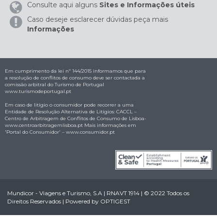
Consulte aqui alguns
Sites e Informações úteis
Caso deseje esclarecer dúvidas peça mais
Informações
Em cumprimento da lei nº 144/2015 informamos que para
a resolução de conflitos de consumo deve ser contactada a
comissão arbitral do Turismo de Portugal
www.turismodeportugal.pt
Em caso de litígio o consumidor pode recorrer a uma
Entidade de Resolução Alternativa de Litígios: CACCL –
Centro de Arbitragem de Conflitos de Consumo de Lisboa-
www.centroarbitragemlisboa.pt
Mais informações em
'Portal do Consumidor' –
www.consumidor.pt
Mundicor - Viagens e Turismo, S.A | RNAVT 1914 | © 2022 Todos os
Direitos Reservados | Powered by
OPTIGEST