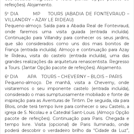
refeições). Alojamento.
5º DIA MP TOURS (ABADIA DE FONTEVRAUD –
VILLANDRY – AZAY LE RIDEAU)
Pequeno-almoço. Saída para a Abadia Real de Fontevraud,
onde faremos uma visita guiada (entrada incluída).
Continuação para Villandry para conhecer os seus jardins,
que são considerados como uns dos mais bonitos de
França (entrada incluída). Almoço e continuação para Azay
le Rideau, visita do castelo (entrada incluída), uma das
grandes realizações da arquitetura renascentista. Regresso
a Tours. (Jantar Opção pacote de refeições). Alojamento.
6º DIA APA TOURS – CHEVERNY – BLOIS – PARIS
Pequeno-almoço. De manhã, visita a Cheverny, onde
visitaremos o seu imponente castelo (entrada incluída),
considerado o mais sumptuosamente mobiliado e fonte de
inspiração para as Aventuras de Tintim. De seguida, ida para
Blois, onde terá tempo livre para conhecer o seu Castelo, a
igreja de S. Nicolau e a Catedral Saint-Louis. (Almoço Opção
pacote de refeições). Continuação para Paris. Chegada e
tempo livre. Visita (opcional) de Paris Iluminado, onde
poderá descobrir o verdadeiro brilho da “Cidade da Luz”,