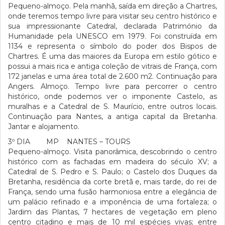
Pequeno-almoço. Pela manhã, saída em direção a Chartres,
onde teremos tempo livre para visitar seu centro histórico e
sua impressionante Catedral, declarada Património da
Humanidade pela UNESCO em 1979. Foi construída em
1134 e representa o símbolo do poder dos Bispos de
Chartres. É uma das maiores da Europa em estilo gótico e
possui a mais rica e antiga coleção de vitrais de França, com
172 janelas e uma área total de 2.600 m2. Continuação para
Angers. Almoço. Tempo livre para percorrer o centro
histórico, onde podemos ver o imponente Castelo, as
muralhas e a Catedral de S. Maurício, entre outros locais.
Continuação para Nantes, a antiga capital da Bretanha.
Jantar e alojamento.
3º DIA MP NANTES – TOURS
Pequeno-almoço. Visita panorâmica, descobrindo o centro
histórico com as fachadas em madeira do século XV; a
Catedral de S. Pedro e S. Paulo; o Castelo dos Duques da
Bretanha, residência da corte bretã e, mais tarde, do rei de
França, sendo uma fusão harmoniosa entre a elegância de
um palácio refinado e a imponência de uma fortaleza; o
Jardim das Plantas, 7 hectares de vegetação em pleno
centro citadino e mais de 10 mil espécies vivas; entre