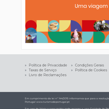
»
Política de Privacidade
»
Condições Gerais
»
Taxas de Serviço
»
Política de Cookies
»
Livro de Reclamações
Em cumprimento da lei nº 144/2015 informamos que para a resolução 
Portugal
www.turismodeportugal.pt
Em caso de litígio o consumidor pode recorrer a uma Entidade de Res