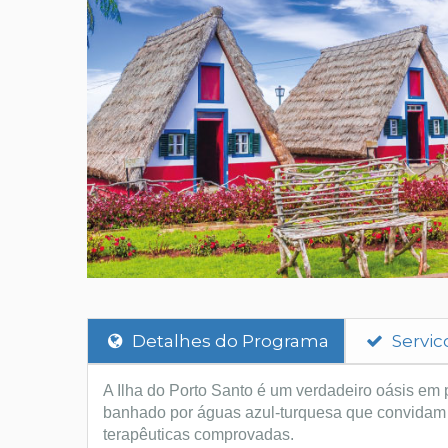
Detalhes do Programa
Servic
A Ilha do Porto Santo é um verdadeiro oásis em 
banhado por águas azul-turquesa que convidam a 
terapêuticas comprovadas.