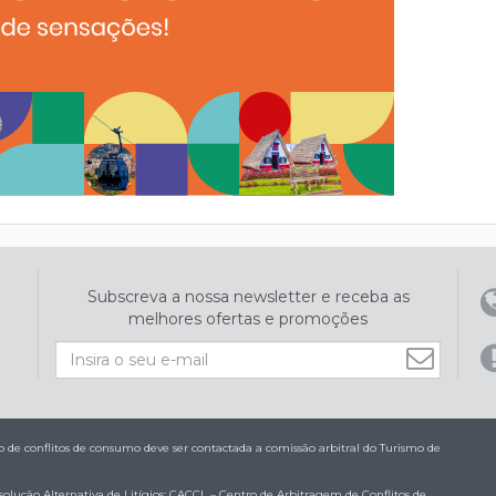
Subscreva a nossa newsletter e receba as
melhores ofertas e promoções
de conflitos de consumo deve ser contactada a comissão arbitral do Turismo de
olução Alternativa de Litígios: CACCL – Centro de Arbitragem de Conflitos de