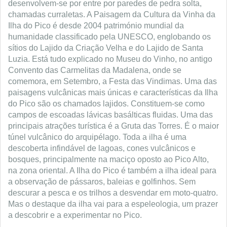
desenvolvem-se por entre por paredes de pedra solta,
chamadas curraletas. A Paisagem da Cultura da Vinha da
Ilha do Pico é desde 2004 património mundial da
humanidade classificado pela UNESCO, englobando os
sítios do Lajido da Criação Velha e do Lajido de Santa
Luzia. Está tudo explicado no Museu do Vinho, no antigo
Convento das Carmelitas da Madalena, onde se
comemora, em Setembro, a Festa das Vindimas. Uma das
paisagens vulcânicas mais únicas e características da Ilha
do Pico são os chamados lajidos. Constituem-se como
campos de escoadas lávicas basálticas fluidas. Uma das
principais atrações turística é a Gruta das Torres. É o maior
túnel vulcânico do arquipélago. Toda a ilha é uma
descoberta infindável de lagoas, cones vulcânicos e
bosques, principalmente na maciço oposto ao Pico Alto,
na zona oriental. A Ilha do Pico é também a ilha ideal para
a observação de pássaros, baleias e golfinhos. Sem
descurar a pesca e os trilhos a desvendar em moto-quatro.
Mas o destaque da ilha vai para a espeleologia, um prazer
a descobrir e a experimentar no Pico.