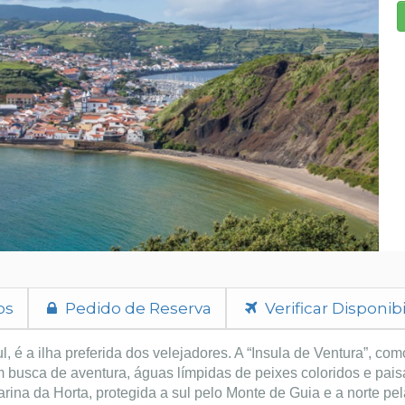
os
Pedido de Reserva
Verificar Disponib
, é a ilha preferida dos velejadores. A “Insula de Ventura”, c
 busca de aventura, águas límpidas de peixes coloridos e pais
arina da Horta, protegida a sul pelo Monte de Guia e a norte 