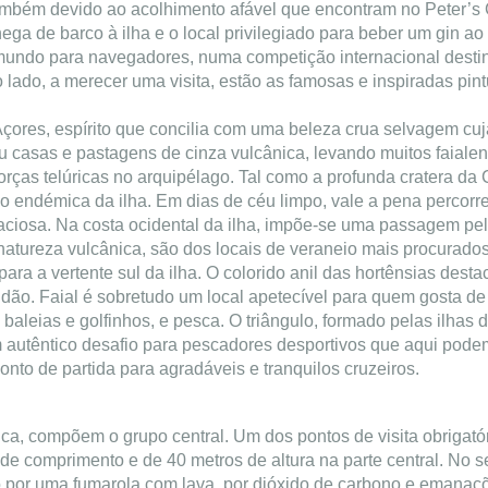
ambém devido ao acolhimento afável que encontram no Peter’s Ca
a de barco à ilha e o local privilegiado para beber um gin ao 
mundo para navegadores, numa competição internacional destina
do, a merecer uma visita, estão as famosas e inspiradas pint
çores, espírito que concilia com uma beleza crua selvagem cuja
 casas e pastagens de cinza vulcânica, levando muitos faialen
forças telúricas no arquipélago. Tal como a profunda cratera d
o endémica da ilha. Em dias de céu limpo, vale a pena percorrer
raciosa.
Na costa ocidental da ilha, impõe-se uma passagem pel
 natureza vulcânica, são dos locais de veraneio mais procurado
ra a vertente sul da ilha. O colorido anil das hortênsias desta
ndão.
Faial é sobretudo um local apetecível para quem gosta de 
aleias e golfinhos, e pesca. O triângulo, formado pelas ilhas 
 autêntico desafio para pescadores desportivos que aqui podem
onto de partida para agradáveis e tranquilos cruzeiros.
ca, compõem o grupo central. Um dos pontos de visita obrigatór
 comprimento e de 40 metros de altura na parte central. No seu
 por uma fumarola com lava, por dióxido de carbono e emanaçõ