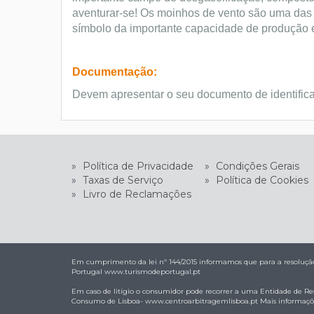
aventurar-se! Os moinhos de vento são uma das 
símbolo da importante capacidade de produção e 
Documentação:
Devem apresentar o seu documento de identific
»
Política de Privacidade
»
Condições Gerais
»
Taxas de Serviço
»
Política de Cookies
»
Livro de Reclamações
Em cumprimento da lei nº 144/2015 informamos que para a resolução 
Portugal
www.turismodeportugal.pt
Em caso de litígio o consumidor pode recorrer a uma Entidade de Res
Consumo de Lisboa-
www.centroarbitragemlisboa.pt
Mais informaçõ