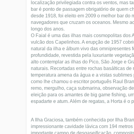
localização privilegiada contra os ventos, mas t
bar é ponto de passagem obrigatório de quem cheg
desde 1918, foi eleito em 2009 o melhor bar do 
navegadores que cruzam os oceanos. Mesmo ao la
longo dos anos.
O Faial é uma das ilhas mais cosmopolitas dos A
vulcão dos Capelinhos. A erupção de 1957 cobriu
natural da ilha e álbum vivo das omnipresentes 
profundidade, revestida pela luxuriante vegetaçã
alto contemplar as ilhas do Pico, São Jorge e G
naturais. Recortadas entre rochas basálticas de
temperatura amena da água e a vistas sublimes pa
como lhe chamou o escritor português Raul Bra
remo, mergulho, caça submarina, observação de b
eleição para os amantes de big game fishing, um
espadarte e atum. Além de regatas, a Horta é o p
A Ilha Graciosa, também conhecida por Ilha Bran
impressionante cavidade lávica com 194 metros de
importante campo de desgaseificação, composto