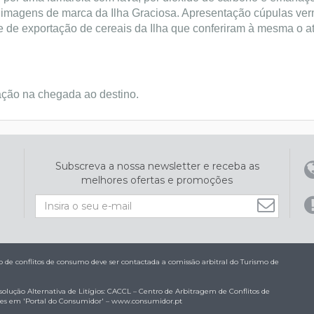
imagens de marca da Ilha Graciosa. Apresentação cúpulas ver
de exportação de cereais da Ilha que conferiram à mesma o atr
ação na chegada ao destino.
Subscreva a nossa newsletter e receba as
melhores ofertas e promoções
de conflitos de consumo deve ser contactada a comissão arbitral do Turismo de
olução Alternativa de Litígios: CACCL – Centro de Arbitragem de Conflitos de
es em 'Portal do Consumidor' –
www.consumidor.pt