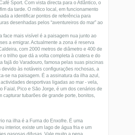
fé Sport. Com vista directa para o Atlântico, o
fim da tarde. O mítico local, em funcionamento
da a identificar pontos de referência para
uras desenhadas pelos “aventureiros do mar” ao
 face mais visível é a paisagem nua junto ao
ses a emigrar. Actualmente a zona é reserva
a Caldeira, com 2000 metros de diâmetro e 400 de
 o trilho que dá a volta completa à cratera e do
a fajã do Varadouro, famosa pelas suas piscinas
s devido às notáveis configurações rochosas, a
ca-se na paisagem. É a assinatura da ilha azul,
actividades desportivas ligadas ao mar - vela,
do Faial, Pico e São Jorge, é um dos cenários de
 capturar tubarões de grande porte, bonitos,
io na ilha é a Furna do Enxofre. É uma
 interior, existe um lago de água fria e um
es gasosas difusas. Vale muito a pena