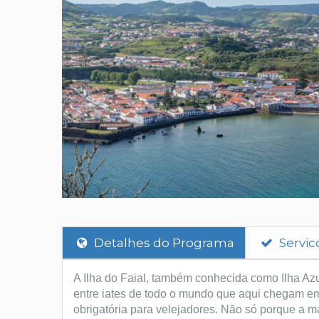
Detalhes do Programa
Servic
A Ilha do Faial, também conhecida como Ilha Azul
entre iates de todo o mundo que aqui chegam em
obrigatória para velejadores. Não só porque a m