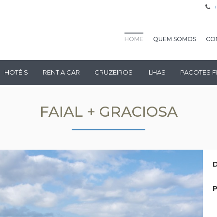
HOME
QUEM SOMOS
CO
HOTÉIS
RENT A CAR
CRUZEIROS
ILHAS
PACOTES F
FAIAL + GRACIOSA
D
P