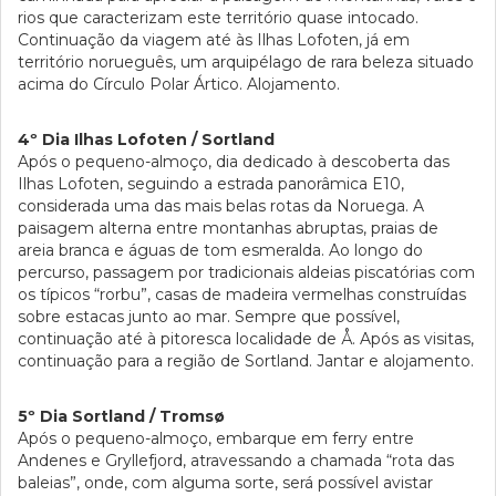
rios que caracterizam este território quase intocado.
Continuação da viagem até às Ilhas Lofoten, já em
território norueguês, um arquipélago de rara beleza situado
acima do Círculo Polar Ártico. Alojamento.
4º Dia Ilhas Lofoten / Sortland
Após o pequeno-almoço, dia dedicado à descoberta das
Ilhas Lofoten, seguindo a estrada panorâmica E10,
considerada uma das mais belas rotas da Noruega. A
paisagem alterna entre montanhas abruptas, praias de
areia branca e águas de tom esmeralda. Ao longo do
percurso, passagem por tradicionais aldeias piscatórias com
os típicos “rorbu”, casas de madeira vermelhas construídas
sobre estacas junto ao mar. Sempre que possível,
continuação até à pitoresca localidade de Å. Após as visitas,
continuação para a região de Sortland. Jantar e alojamento.
5º Dia Sortland / Tromsø
Após o pequeno-almoço, embarque em ferry entre
Andenes e Gryllefjord, atravessando a chamada “rota das
baleias”, onde, com alguma sorte, será possível avistar