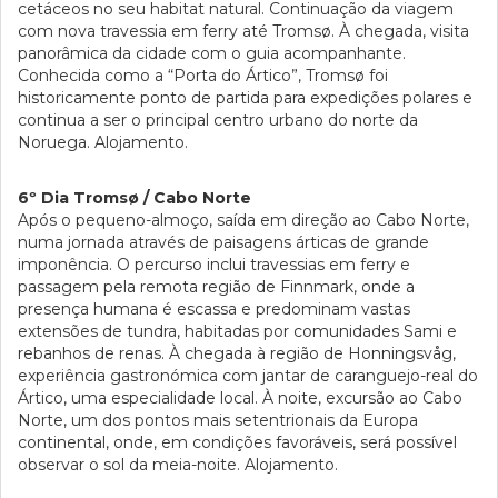
cetáceos no seu habitat natural. Continuação da viagem
com nova travessia em ferry até Tromsø. À chegada, visita
panorâmica da cidade com o guia acompanhante.
Conhecida como a “Porta do Ártico”, Tromsø foi
historicamente ponto de partida para expedições polares e
continua a ser o principal centro urbano do norte da
Noruega. Alojamento.
6º Dia Tromsø / Cabo Norte
Após o pequeno-almoço, saída em direção ao Cabo Norte,
numa jornada através de paisagens árticas de grande
imponência. O percurso inclui travessias em ferry e
passagem pela remota região de Finnmark, onde a
presença humana é escassa e predominam vastas
extensões de tundra, habitadas por comunidades Sami e
rebanhos de renas. À chegada à região de Honningsvåg,
experiência gastronómica com jantar de caranguejo-real do
Ártico, uma especialidade local. À noite, excursão ao Cabo
Norte, um dos pontos mais setentrionais da Europa
continental, onde, em condições favoráveis, será possível
observar o sol da meia-noite. Alojamento.