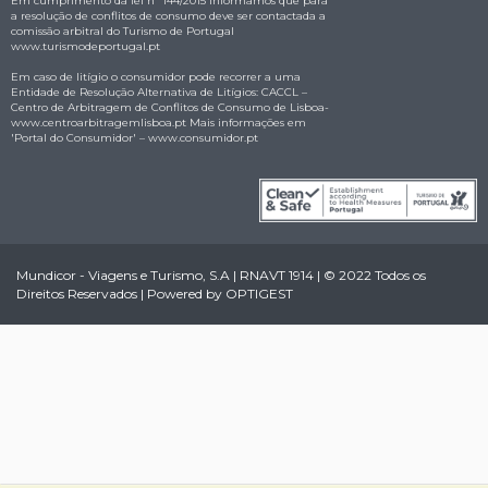
Em cumprimento da lei nº 144/2015 informamos que para
a resolução de conflitos de consumo deve ser contactada a
comissão arbitral do Turismo de Portugal
www.turismodeportugal.pt
Em caso de litígio o consumidor pode recorrer a uma
Entidade de Resolução Alternativa de Litígios: CACCL –
Centro de Arbitragem de Conflitos de Consumo de Lisboa-
www.centroarbitragemlisboa.pt
Mais informações em
'Portal do Consumidor' –
www.consumidor.pt
Mundicor - Viagens e Turismo, S.A | RNAVT 1914 | © 2022 Todos os
Direitos Reservados | Powered by
OPTIGEST