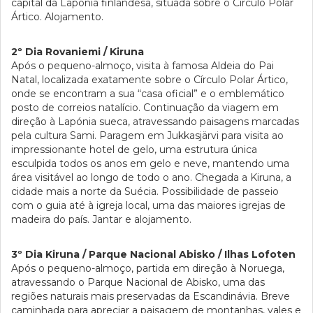
capital da Lapónia finlandesa, situada sobre o Círculo Polar
Ártico. Alojamento.
2º Dia Rovaniemi / Kiruna
Após o pequeno-almoço, visita à famosa Aldeia do Pai
Natal, localizada exatamente sobre o Círculo Polar Ártico,
onde se encontram a sua “casa oficial” e o emblemático
posto de correios natalício. Continuação da viagem em
direção à Lapónia sueca, atravessando paisagens marcadas
pela cultura Sami. Paragem em Jukkasjärvi para visita ao
impressionante hotel de gelo, uma estrutura única
esculpida todos os anos em gelo e neve, mantendo uma
área visitável ao longo de todo o ano. Chegada a Kiruna, a
cidade mais a norte da Suécia. Possibilidade de passeio
com o guia até à igreja local, uma das maiores igrejas de
madeira do país. Jantar e alojamento.
3º Dia Kiruna / Parque Nacional Abisko / Ilhas Lofoten
Após o pequeno-almoço, partida em direção à Noruega,
atravessando o Parque Nacional de Abisko, uma das
regiões naturais mais preservadas da Escandinávia. Breve
caminhada para apreciar a paisagem de montanhas, vales e