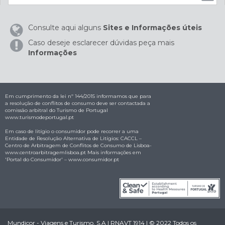
Consulte aqui alguns
Sites e Informações úteis
Caso deseje esclarecer dúvidas peça mais
Informações
Em cumprimento da lei nº 144/2015 informamos que para
a resolução de conflitos de consumo deve ser contactada a
comissão arbitral do Turismo de Portugal
www.turismodeportugal.pt
Em caso de litígio o consumidor pode recorrer a uma
Entidade de Resolução Alternativa de Litígios: CACCL –
Centro de Arbitragem de Conflitos de Consumo de Lisboa-
www.centroarbitragemlisboa.pt
Mais informações em
'Portal do Consumidor' –
www.consumidor.pt
Mundicor - Viagens e Turismo, S.A | RNAVT 1914 | © 2022 Todos os